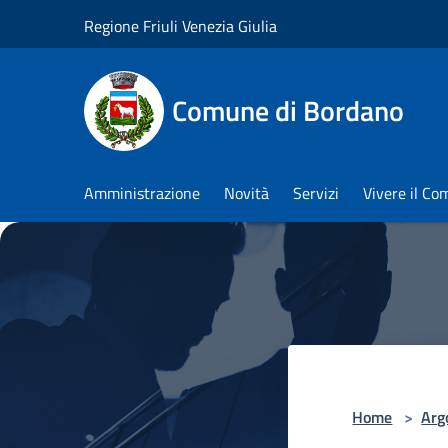
Salta al contenuto principale
Regione Friuli Venezia Giulia
Comune di Bordano
Amministrazione
Novità
Servizi
Vivere il C
Home
>
Arg