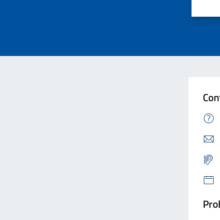
Con
Prob