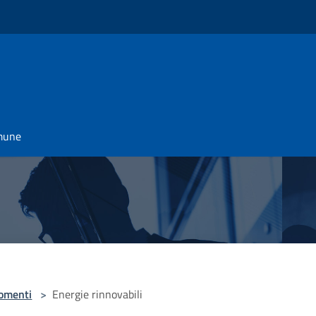
omune
omenti
>
Energie rinnovabili