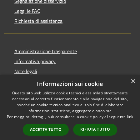
Segnalazione disservizio
Leggi le FAQ
Richiesta di assistenza
Amministrazione trasparente
Informativa privacy
Note legali
×
Dichiarazione di accessibilità
Informazioni sui cookie
Questo sito web utilizza cookie tecnici e assimilati strettamente
necessari al corretto funzionamento e alla navigazione del sito,
nonché un cookie tecnico analitico al solo fine di elaborare
informazioni statistiche, aggregate e anonime.
RSS
Copyright © 2026 • Comune di
Per maggiori dettagli, può consultare la cookie policy al seguente
link
Accessibilità
Bordano • Powered by
Privacy
Municipium
Accesso
•
RIFIUTA TUTTO
ACCETTA TUTTO
Cookie
redazione