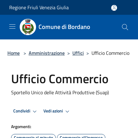
Salta al contenuto principale
Regione Friuli Venezia Giulia
Comune di Bordano
Home
>
Amministrazione
>
Uffici
>
Ufficio Commercio
Ufficio Commercio
Sportello Unico delle Attività Produttive (Suap)
Condividi
Vedi azioni
Argomenti:
Commercio al minuto
Commercio all'ingrosso