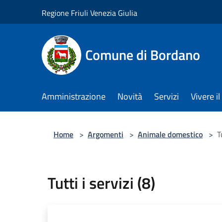
Salta al contenuto principale
Regione Friuli Venezia Giulia
Comune di Bordano
Amministrazione
Novità
Servizi
Vivere 
Home
>
Argomenti
>
Animale domestico
>
T
Tutti i servizi (8)