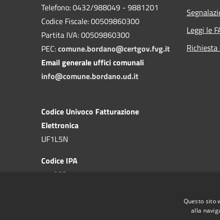
Telefono: 0432/988049 - 9881201
Segnalazi
Codice Fiscale: 00509860300
Leggi le 
Partita IVA: 00509860300
Richiesta 
PEC:
comune.bordano@certgov.fvg.it
Email generale uffici comunali
info@comune.bordano.ud.it
Codice Univoco Fatturazione
Elettronica
UF1L5N
Codice IPA
c_a983
Questo sito 
alla navig