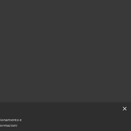
×
nzionamento e
nformazioni