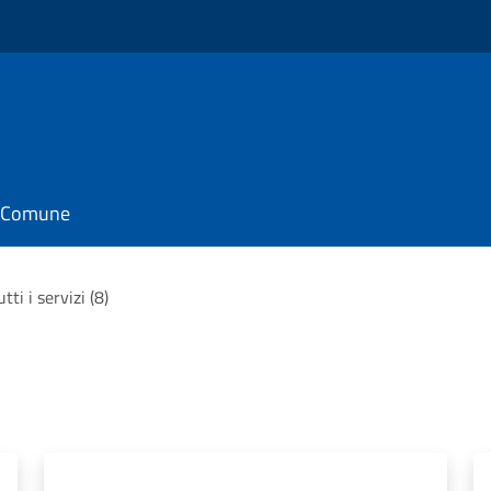
il Comune
utti i servizi (8)