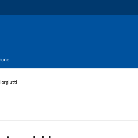
omune
iorgiutti