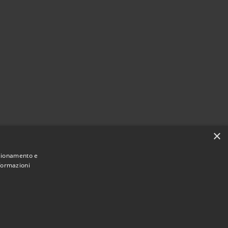
×
nzionamento e
nformazioni
Municipium
Accesso redazione
i Bordano • Powered by
•