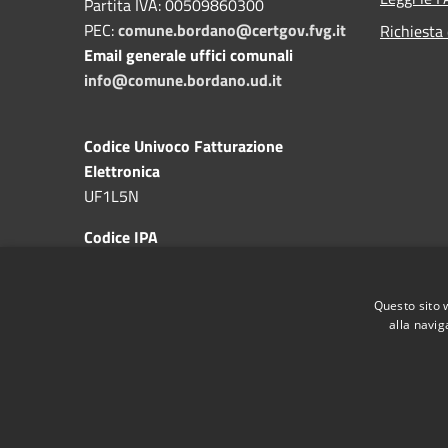
Partita IVA: 00509860300
PEC:
comune.bordano@certgov.fvg.it
Richiesta 
Email generale uffici comunali
info@comune.bordano.ud.it
Codice Univoco Fatturazione
Elettronica
UF1L5N
Codice IPA
c_a983
Questo sito 
alla navig
RSS
Accessibilità
Privacy
Cookie
Mappa de