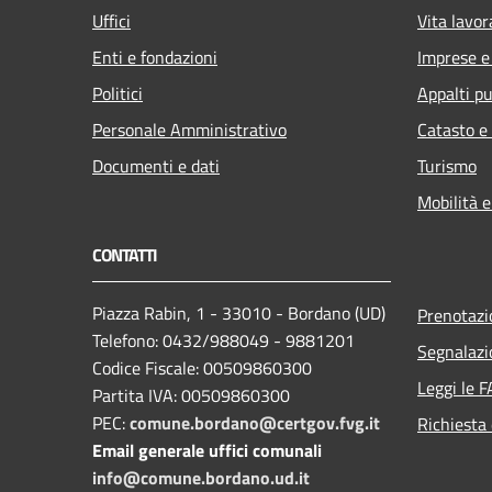
Uffici
Vita lavor
Enti e fondazioni
Imprese 
Politici
Appalti pu
Personale Amministrativo
Catasto e
Documenti e dati
Turismo
Mobilità e
CONTATTI
Piazza Rabin, 1 - 33010 - Bordano (UD)
Prenotaz
Telefono: 0432/988049 - 9881201
Segnalazi
Codice Fiscale: 00509860300
Leggi le 
Partita IVA: 00509860300
PEC:
comune.bordano@certgov.fvg.it
Richiesta 
Email generale uffici comunali
info@comune.bordano.ud.it