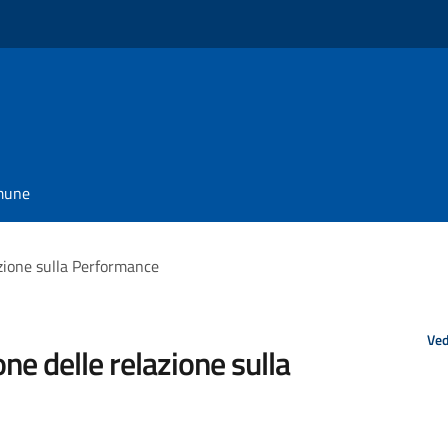
omune
lazione sulla Performance
Ved
one delle relazione sulla