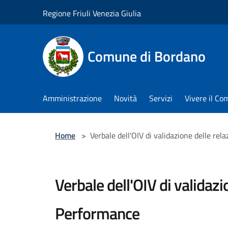
Salta al contenuto principale
Regione Friuli Venezia Giulia
Comune di Bordano
Amministrazione
Novità
Servizi
Vivere il C
Home
>
Verbale dell'OIV di validazione delle re
Verbale dell'OIV di validazi
Performance