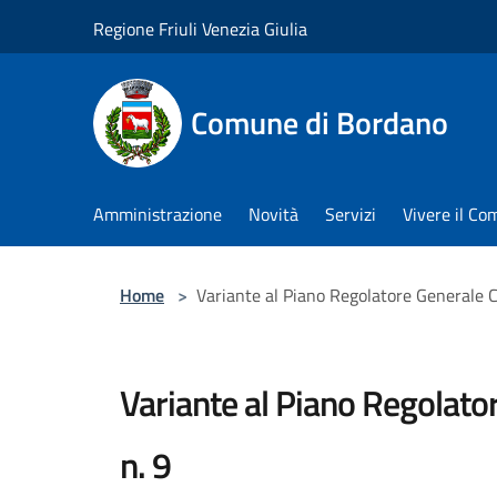
Salta al contenuto principale
Regione Friuli Venezia Giulia
Comune di Bordano
Amministrazione
Novità
Servizi
Vivere il C
Home
>
Variante al Piano Regolatore Generale 
Variante al Piano Regolat
n. 9