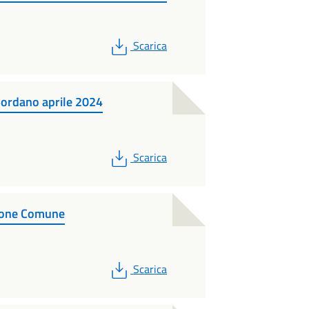
PDF
Scarica
Bordano aprile 2024
PDF
Scarica
zione Comune
PDF
Scarica