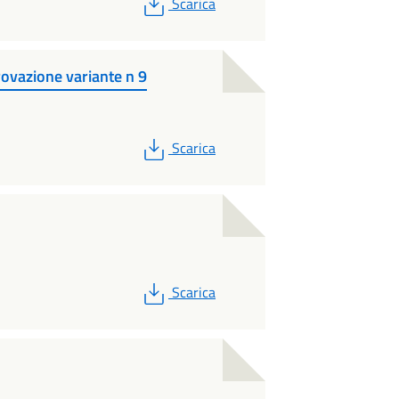
PDF
Scarica
ovazione variante n 9
PDF
Scarica
PDF
Scarica