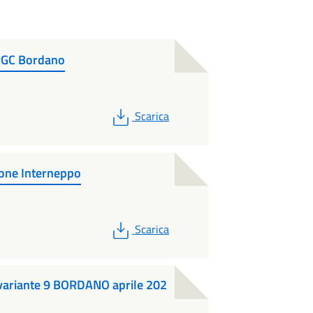
PRGC Bordano
PDF
Scarica
ione Interneppo
PDF
Scarica
variante 9 BORDANO aprile 202