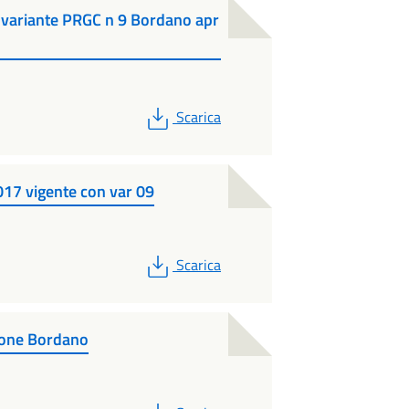
e variante PRGC n 9 Bordano apr
PDF
Scarica
17 vigente con var 09
PDF
Scarica
ione Bordano