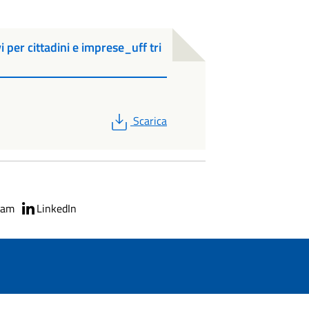
 per cittadini e imprese_uff tri
PDF
Scarica
ram
LinkedIn