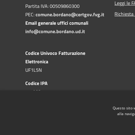
Leggi le 
Partita IVA: 00509860300
Richiesta 
PEC:
comune.bordano@certgov.fvg.it
Email generale uffici comunali
info@comune.bordano.ud.it
Codice Univoco Fatturazione
Elettronica
UF1L5N
Codice IPA
c_a983
Questo sito 
alla navig