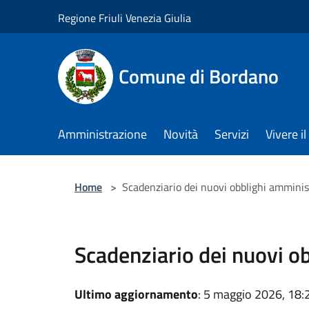
Salta al contenuto principale
Regione Friuli Venezia Giulia
Comune di Bordano
Amministrazione
Novità
Servizi
Vivere 
Home
>
Scadenziario dei nuovi obblighi amminis
Scadenziario dei nuovi o
Ultimo aggiornamento
: 5 maggio 2026, 18: