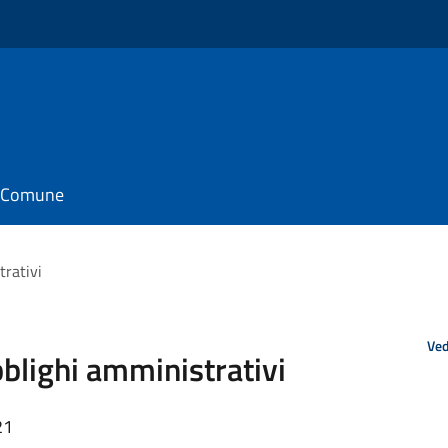
il Comune
trativi
Ved
bblighi amministrativi
21