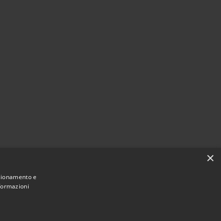
×
nzionamento e
nformazioni