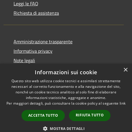
Leggi le FAQ
Richiesta di assistenza
Amministrazione trasparente
Informativa privacy
Note legali
×
Dichiarazione di accessibilità
Informazioni sui cookie
Questo sito web utilizza cookie tecnici e assimilati strettamente
necessari al corretto funzionamento e alla navigazione del sito,
nonché un cookie tecnico analitico al solo fine di elaborare
informazioni statistiche, aggregate e anonime.
RSS
Copyright © 2026 • Comune di
Per maggiori dettagli, può consultare la cookie policy al seguente
link
Accessibilità
Bordano • Powered by
Privacy
Municipium
Accesso
•
RIFIUTA TUTTO
ACCETTA TUTTO
Cookie
redazione
Mappa del sito
MOSTRA DETTAGLI