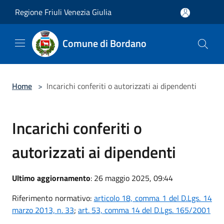
Salta al contenuto principale
Regione Friuli Venezia Giulia
Comune di Bordano
Home
>
Incarichi conferiti o autorizzati ai dipendenti
Incarichi conferiti o
autorizzati ai dipendenti
Ultimo aggiornamento
: 26 maggio 2025, 09:44
Riferimento normativo:
articolo 18, comma 1 del D.Lgs. 14
marzo 2013, n. 33
;
art. 53, comma 14 del D.Lgs. 165/2001