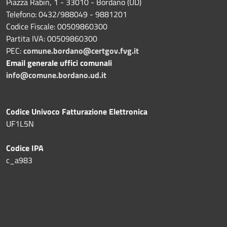
Piazza Rabin, 1 - 33010 - Bordano (UD)
Telefono: 0432/988049 - 9881201
Codice Fiscale: 00509860300
Partita IVA: 00509860300
PEC:
comune.bordano@certgov.fvg.it
Email generale uffici comunali
info@comune.bordano.ud.it
Codice Univoco Fatturazione Elettronica
UF1L5N
Codice IPA
c_a983