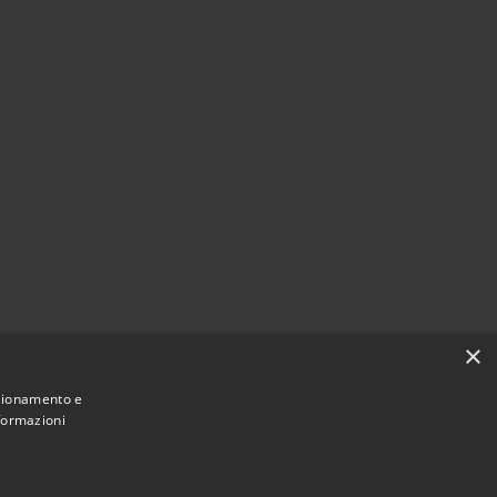
×
nzionamento e
nformazioni