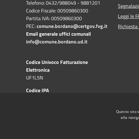
Telefono: 0432/988049 - 9881201
Segnalazi
Codice Fiscale: 00509860300
Leggi le 
Partita IVA: 00509860300
PEC:
comune.bordano@certgov.fvg.it
Richiesta 
Email generale uffici comunali
info@comune.bordano.ud.it
Codice Univoco Fatturazione
Elettronica
UF1L5N
Codice IPA
c_a983
Questo sito 
alla navig