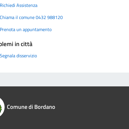
Richiedi Assistenza
Chiama il comune 0432 988120
Prenota un appuntamento
lemi in città
Segnala disservizio
Comune di Bordano