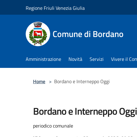
Salta al contenuto principale
Regione Friuli Venezia Giulia
Comune di Bordano
Amministrazione
Novità
Servizi
Vivere il C
Home
>
Bordano e Interneppo Oggi
Bordano e Interneppo Oggi
periodico comunale