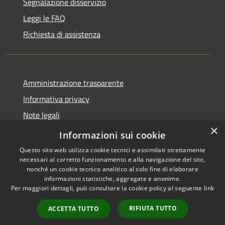
Segnalazione disservizio
Leggi le FAQ
Richiesta di assistenza
Amministrazione trasparente
Informativa privacy
Note legali
×
Dichiarazione di accessibilità
Informazioni sui cookie
Questo sito web utilizza cookie tecnici e assimilati strettamente
necessari al corretto funzionamento e alla navigazione del sito,
nonché un cookie tecnico analitico al solo fine di elaborare
informazioni statistiche, aggregate e anonime.
RSS
Copyright © 2026 • Comune di
Per maggiori dettagli, può consultare la cookie policy al seguente
link
Accessibilità
Bordano • Powered by
Privacy
Municipium
Accesso
•
RIFIUTA TUTTO
ACCETTA TUTTO
Cookie
redazione