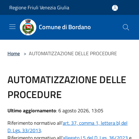
Salta al contenuto principale
Regione Friuli Venezia Giulia
Comune di Bordano
Home
>
AUTOMATIZZAZIONE DELLE PROCEDURE
AUTOMATIZZAZIONE DELLE
PROCEDURE
Ultimo aggiornamento
: 6 agosto 2026, 13:05
Riferimento normativo all'
art. 37, comma 1, lettera b) del
D. Lgs. 33/2013
.
Riferimento normativo all'
allegato I.5 del D. Lgs. 36/2023
e