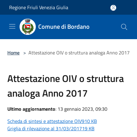
Salta al contenuto principale
Regione Friuli Venezia Giulia
Comune di Bordano
Home
>
Attestazione OIV o struttura analoga Anno 2017
Attestazione OIV o struttura
analoga Anno 2017
Ultimo aggiornamento
: 13 gennaio 2023, 09:30
Scheda di sintesi e attestazione OIV910 KB
Griglia di rilevazione al 31/03/201719 KB