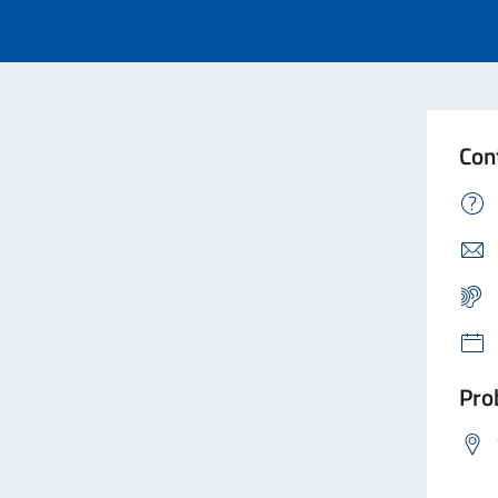
Con
Prob