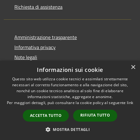
Richiesta di assistenza
Amministrazione trasparente
Informativa privacy
Note legali
×
Dichiarazione di accessibilità
Informazioni sui cookie
Questo sito web utilizza cookie tecnici e assimilati strettamente
necessari al corretto funzionamento e alla navigazione del sito,
nonché un cookie tecnico analitico al solo fine di elaborare
informazioni statistiche, aggregate e anonime.
RSS
Copyright © 2026 • Comune di
Per maggiori dettagli, può consultare la cookie policy al seguente
link
Accessibilità
Bordano • Powered by
Privacy
Municipium
Accesso
•
RIFIUTA TUTTO
ACCETTA TUTTO
Cookie
redazione
Mappa del sito
MOSTRA DETTAGLI