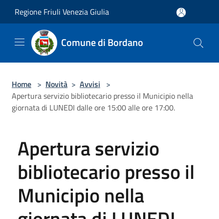
Salta al contenuto principale
Regione Friuli Venezia Giulia
Comune di Bordano
Home
>
Novità
>
Avvisi
>
Apertura servizio bibliotecario presso il Municipio nella
giornata di LUNEDI dalle ore 15:00 alle ore 17:00.
Apertura servizio
bibliotecario presso il
Municipio nella
giornata di LUNEDI