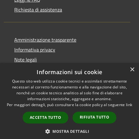
Richiesta di assistenza
Amministrazione trasparente
Informativa privacy
Note legali
×
Dichiarazione di accessibilità
Informazioni sui cookie
Questo sito web utilizza cookie tecnici e assimilati strettamente
necessari al corretto funzionamento e alla navigazione del sito,
nonché un cookie tecnico analitico al solo fine di elaborare
informazioni statistiche, aggregate e anonime.
RSS
Copyright © 2026 • Comune di
Per maggiori dettagli, può consultare la cookie policy al seguente
link
Accessibilità
Bordano • Powered by
Privacy
Municipium
Accesso
•
RIFIUTA TUTTO
ACCETTA TUTTO
Cookie
redazione
Mappa del sito
MOSTRA DETTAGLI