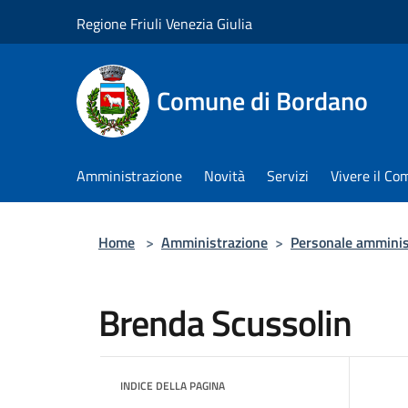
Salta al contenuto principale
Regione Friuli Venezia Giulia
Comune di Bordano
Amministrazione
Novità
Servizi
Vivere il C
Home
>
Amministrazione
>
Personale amminis
Brenda Scussolin
INDICE DELLA PAGINA