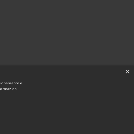
×
nzionamento e
nformazioni
Municipium
Accesso redazione
i Bordano • Powered by
•