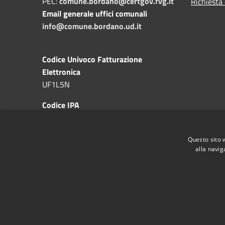
PEC:
comune.bordano@certgov.fvg.it
Richiesta 
Email generale uffici comunali
info@comune.bordano.ud.it
Codice Univoco Fatturazione
Elettronica
UF1L5N
Codice IPA
c_a983
Questo sito 
alla navig
RSS
Accessibilità
Privacy
Cookie
Mappa de