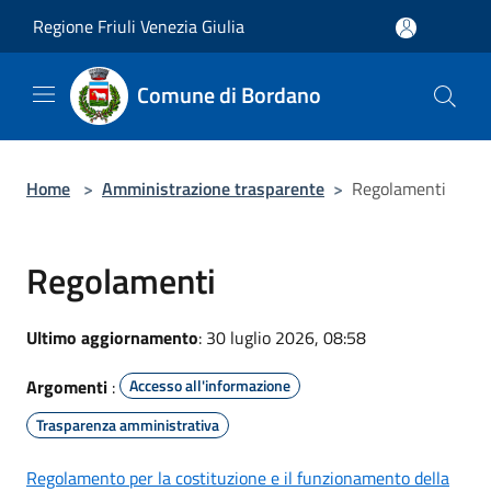
Salta al contenuto principale
Regione Friuli Venezia Giulia
Comune di Bordano
Home
>
Amministrazione trasparente
>
Regolamenti
Regolamenti
Ultimo aggiornamento
: 30 luglio 2026, 08:58
Argomenti
:
Accesso all'informazione
Trasparenza amministrativa
Regolamento per la costituzione e il funzionamento della